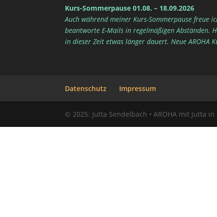
Kurs-Sommerpause 01.08. – 18.09.2026
Auch während meiner Kurs-Sommerpause freue ic
beantworte E-Mails in regelmäßigen Abständen. 
in dieser Zeit etwas länger dauert. Neue AROHA K
Datenschutz
Impressum
© 2025: Jutta Sendelbach • AROHA mit Jutta in