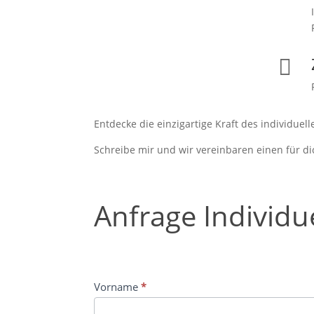

Entdecke die einzigartige Kraft des individuel
Schreibe mir und wir vereinbaren einen für d
Anfrage
Anfrage Individu
Individuelles
Coaching
Vorname
*