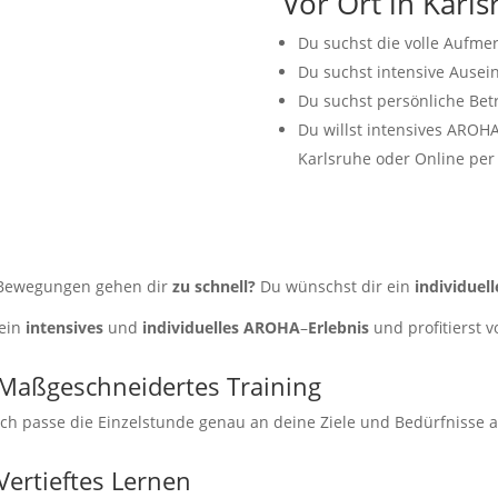
Vor Ort in Karls
Du suchst die volle Aufmer
Du suchst intensive Ause
Du suchst persönliche Bet
Du willst intensives AROHA
Karlsruhe oder Online per
 Bewegungen gehen dir
zu schnell?
Du wünschst dir ein
individuell
 ein
intensives
und
individuelles
AROHA
–
Erlebnis
und profitierst v
Maßgeschneidertes Training
Ich passe die Einzelstunde genau an deine Ziele und Bedürfnisse a
Vertieftes Lernen