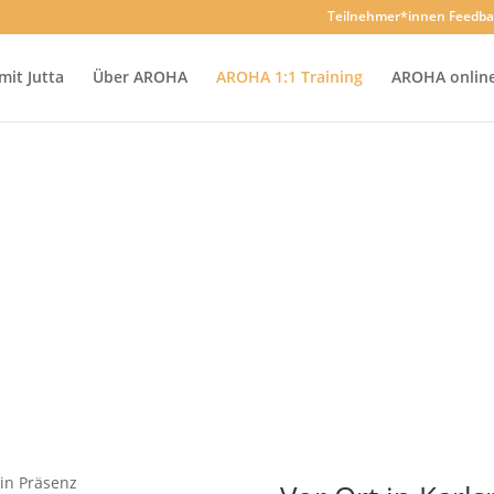
Teilnehmer*innen Feedba
it Jutta
Über AROHA
AROHA 1:1 Training
AROHA online
AROHA 1:1 Training
Schreibe mir hier und wir vereinbaren einen Termin