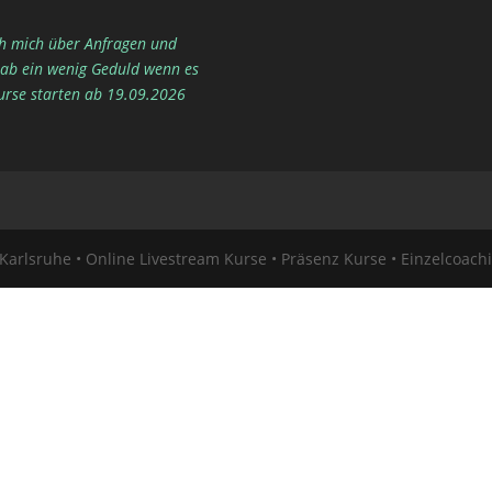
h mich über Anfragen und
Hab ein wenig Geduld wenn es
urse starten ab 19.09.2026
 Karlsruhe • Online Livestream Kurse • Präsenz Kurse • Einzelcoach