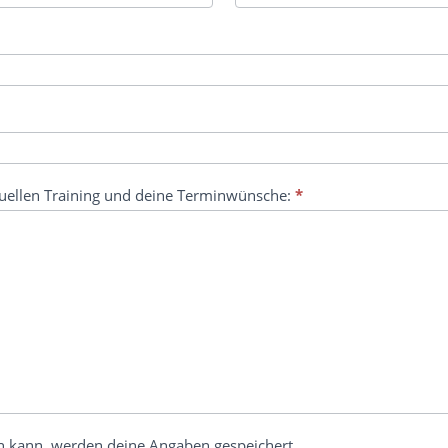
duellen Training und deine Terminwünsche:
*
n kann, werden deine Angaben gespeichert.