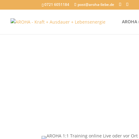
trackboxx:
0721 6051184
post@aroha-liebe.de
AROHA m