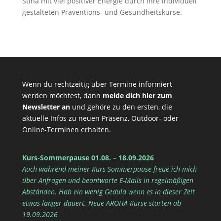
Stina mit viel positiver Energie durch ihre individuell
gestalteten Präventions- und Gesundheitskurse.
Wenn du rechtzeitig über Termine informiert
werden möchtest, dann
melde dich hier zum
Newsletter an
und gehöre zu den ersten, die
aktuelle Infos zu neuen Präsenz, Outdoor- oder
Online-Terminen erhalten.
Kurs-Sommerpause 01.08. – 18.09.2026
Auch während meiner Kurs-Sommerpause freue ich mich
über Anfragen und beantworte E-Mails in regelmäßigen
Abständen. Hab ein wenig Geduld wenn es in dieser Zeit
etwas länger dauert. Neue AROHA Kurse starten ab
19.09.2026