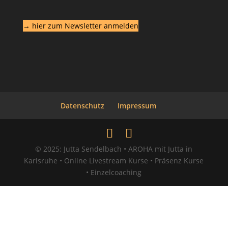
→ hier zum Newsletter anmelden
Datenschutz
Impressum
© 2025: Jutta Sendelbach • AROHA mit Jutta in
Karlsruhe • Online Livestream Kurse • Präsenz Kurse
• Einzelcoaching