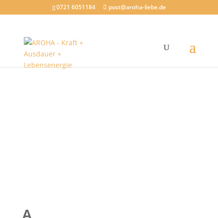
trackboxx:
0721 6051184
post@aroha-liebe.de
Empfehlungen
Partner und Unternehmen die ich
empfehlen kann
A